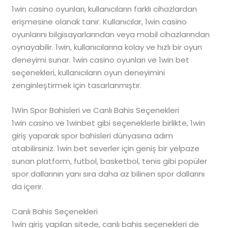
1win casino oyunları, kullanıcıların farklı cihazlardan
erişmesine olanak tanır. Kullanıcılar, 1win casino
oyunlarını bilgisayarlarından veya mobil cihazlarından
oynayabilir. 1win, kullanıcılarına kolay ve hızlı bir oyun
deneyimi sunar. 1win casino oyunları ve 1win bet
seçenekleri, kullanıcıların oyun deneyimini
zenginleştirmek için tasarlanmıştır.
1Win Spor Bahisleri ve Canlı Bahis Seçenekleri
1win casino ve 1winbet gibi seçeneklerle birlikte, 1win
giriş yaparak spor bahisleri dünyasına adım
atabilirsiniz. 1win bet severler için geniş bir yelpaze
sunan platform, futbol, basketbol, tenis gibi popüler
spor dallarının yanı sıra daha az bilinen spor dallarını
da içerir.
Canlı Bahis Seçenekleri
1win giriş yapılan sitede, canlı bahis seçenekleri de