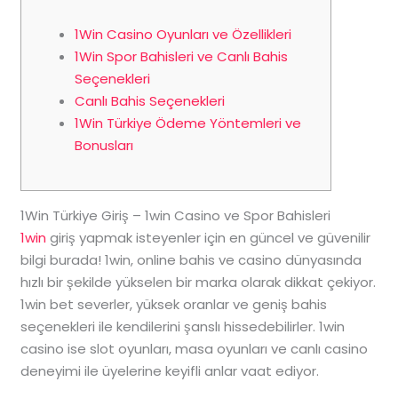
1Win Casino Oyunları ve Özellikleri
1Win Spor Bahisleri ve Canlı Bahis
Seçenekleri
Canlı Bahis Seçenekleri
1Win Türkiye Ödeme Yöntemleri ve
Bonusları
1Win Türkiye Giriş – 1win Casino ve Spor Bahisleri
1win
giriş yapmak isteyenler için en güncel ve güvenilir
bilgi burada! 1win, online bahis ve casino dünyasında
hızlı bir şekilde yükselen bir marka olarak dikkat çekiyor.
1win bet severler, yüksek oranlar ve geniş bahis
seçenekleri ile kendilerini şanslı hissedebilirler. 1win
casino ise slot oyunları, masa oyunları ve canlı casino
deneyimi ile üyelerine keyifli anlar vaat ediyor.