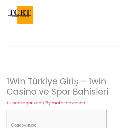
Skip
to
content
1Win Türkiye Giriş – 1win
Casino ve Spor Bahisleri
/
Uncategorized
/ By
mofe-davidson
Содержимое