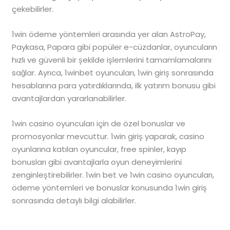
çekebilirler.
1win ödeme yöntemleri arasında yer alan AstroPay,
Paykasa, Papara gibi popüler e-cüzdanlar, oyuncuların
hızlı ve güvenli bir şekilde işlemlerini tamamlamalarını
sağlar. Ayrıca, 1winbet oyuncuları, 1win giriş sonrasında
hesablarına para yatırdıklarında, ilk yatırım bonusu gibi
avantajlardan yararlanabilirler.
1win casino oyuncuları için de özel bonuslar ve
promosyonlar mevcuttur. 1win giriş yaparak, casino
oyunlarına katılan oyuncular, free spinler, kayıp
bonusları gibi avantajlarla oyun deneyimlerini
zenginleştirebilirler. 1win bet ve 1win casino oyuncuları,
ödeme yöntemleri ve bonuslar konusunda 1win giriş
sonrasında detaylı bilgi alabilirler.